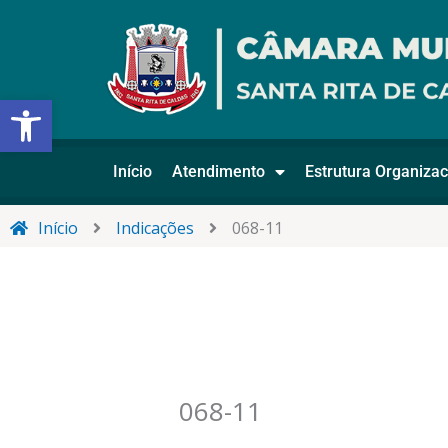
Ir
para
o
conteúdo
Abrir a barra de ferramentas
Início
Atendimento
Estrutura Organizac
Início
Indicações
068-11
068-11