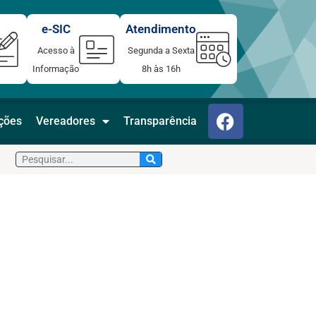
e-SIC
Atendimento
Acesso à
Segunda a Sexta
Informação
8h às 16h
F
ações
Vereadores
Transparência
a
c
Pesquisar
e
b
o
o
k