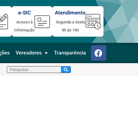
e-SIC
Atendimento
Acesso à
Segunda a Sexta
Informação
8h às 16h
F
ações
Vereadores
Transparência
a
c
Pesquisar
e
b
o
o
k