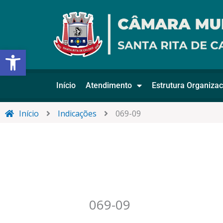
Ir
para
o
conteúdo
Abrir a barra de ferramentas
Início
Atendimento
Estrutura Organizac
Início
Indicações
069-09
069-09