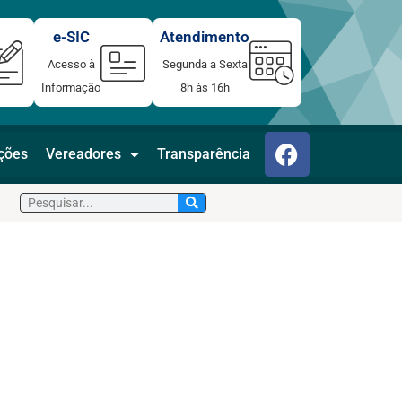
e-SIC
Atendimento
Acesso à
Segunda a Sexta
Informação
8h às 16h
F
ações
Vereadores
Transparência
a
c
Pesquisar
e
b
o
o
k