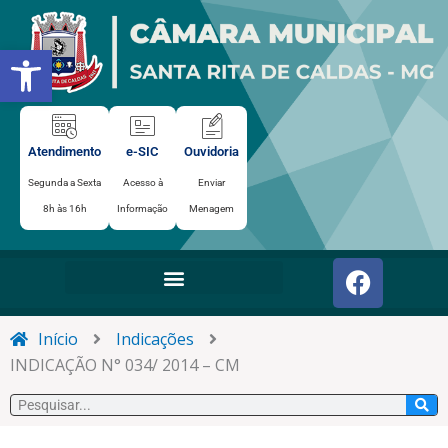
Ir
para
Abrir a barra de ferramentas
o
conteúdo
Atendimento
e-SIC
Ouvidoria
Segunda a Sexta
Acesso à
Enviar
8h às 16h
Informação
Menagem
F
a
c
e
Início
Indicações
b
INDICAÇÃO N° 034/ 2014 – CM
o
Pesquisar
o
k