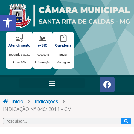
Ir
para
Abrir a barra de ferramentas
o
conteúdo
Atendimento
e-SIC
Ouvidoria
Segunda a Sexta
Acesso à
Enviar
8h às 16h
Informação
Menagem
F
a
c
e
Início
Indicações
b
INDICAÇÃO N° 046/ 2014 – CM
o
Pesquisar
o
k