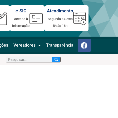
e-SIC
Atendimento
Acesso à
Segunda a Sexta
Informação
8h às 16h
F
ações
Vereadores
Transparência
a
c
Pesquisar
e
b
o
o
k