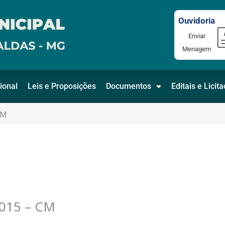
Ouvidoria
Enviar
Menagem
ional
Leis e Proposições
Documentos
Editais e Licit
CM
015 – CM