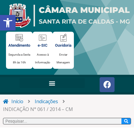
Ir
para
Abrir a barra de ferramentas
o
conteúdo
Atendimento
e-SIC
Ouvidoria
Segunda a Sexta
Acesso à
Enviar
8h às 16h
Informação
Menagem
F
a
c
e
Início
Indicações
b
INDICAÇÃO N° 061 / 2014 – CM
o
Pesquisar
o
k