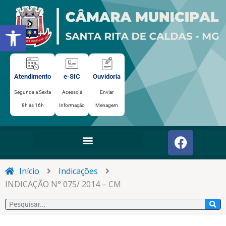
Ir
para
Abrir a barra de ferramentas
o
conteúdo
Atendimento
e-SIC
Ouvidoria
Segunda a Sexta
Acesso à
Enviar
8h às 16h
Informação
Menagem
F
a
c
e
Início
Indicações
b
INDICAÇÃO N° 075/ 2014 – CM
o
Pesquisar
o
k