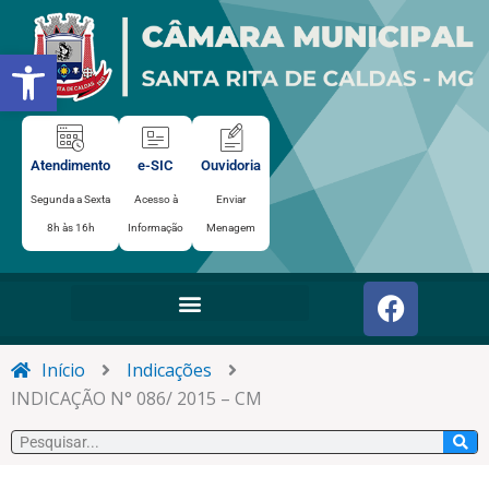
Ir
para
Abrir a barra de ferramentas
o
conteúdo
Atendimento
e-SIC
Ouvidoria
Segunda a Sexta
Acesso à
Enviar
8h às 16h
Informação
Menagem
F
a
c
e
Início
Indicações
b
INDICAÇÃO N° 086/ 2015 – CM
o
Pesquisar
o
k