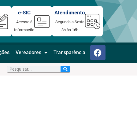
e-SIC
Atendimento
Acesso à
Segunda a Sexta
Informação
8h às 16h
F
ações
Vereadores
Transparência
a
c
Pesquisar
e
b
o
o
k