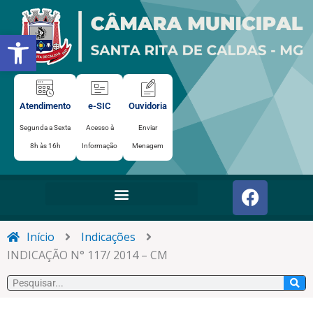
Ir
para
Abrir a barra de ferramentas
o
conteúdo
Atendimento
e-SIC
Ouvidoria
Segunda a Sexta
Acesso à
Enviar
8h às 16h
Informação
Menagem
F
a
c
e
Início
Indicações
b
INDICAÇÃO N° 117/ 2014 – CM
o
Pesquisar
o
k