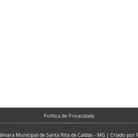
Política de Privacidade
âmara Municipal de Santa Rita de Caldas - MG
| Criado por F