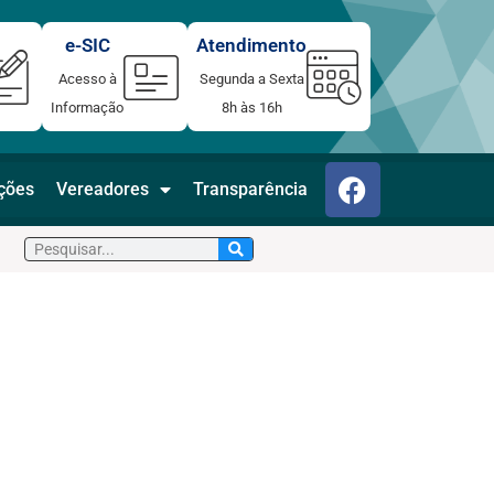
e-SIC
Atendimento
Acesso à
Segunda a Sexta
Informação
8h às 16h
F
ações
Vereadores
Transparência
a
c
Pesquisar
e
b
o
o
k