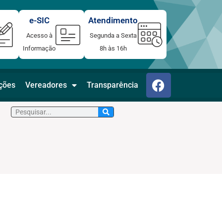
e-SIC
Atendimento
Acesso à
Segunda a Sexta
Informação
8h às 16h
F
ações
Vereadores
Transparência
a
c
Pesquisar
e
b
o
o
k