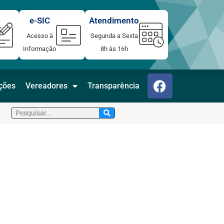
e-SIC
Atendimento
Acesso à
Segunda a Sexta
Informação
8h às 16h
F
ações
Vereadores
Transparência
a
c
Pesquisar
e
b
o
o
k