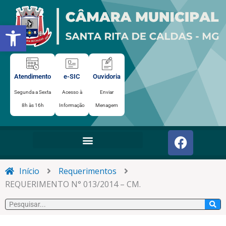
Ir
para
Abrir a barra de ferramentas
o
conteúdo
Atendimento
e-SIC
Ouvidoria
Segunda a Sexta
Acesso à
Enviar
8h às 16h
Informação
Menagem
F
a
c
e
Início
Requerimentos
b
REQUERIMENTO N° 013/2014 – CM.
o
Pesquisar
o
k