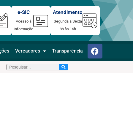
e-SIC
Atendimento
Acesso à
Segunda a Sexta
Informação
8h às 16h
F
ações
Vereadores
Transparência
a
c
Pesquisar
e
b
o
o
k