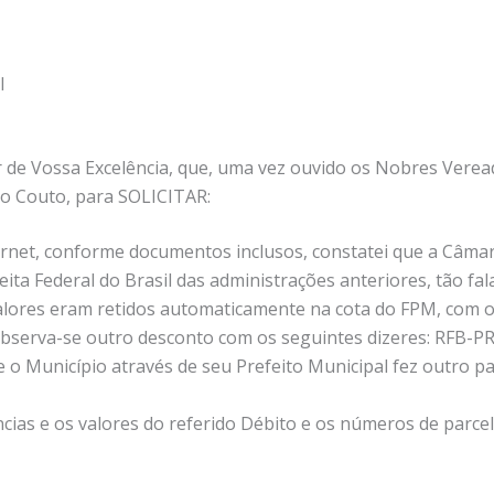
l
r de Vossa Excelência, que, uma vez ouvido os Nobres Veread
do Couto, para SOLICITAR:
nternet, conforme documentos inclusos, constatei que a Câm
ta Federal do Brasil das administrações anteriores, tão fala
alores eram retidos automaticamente na cota do FPM, com 
 observa-se outro desconto com os seguintes dizeres: RFB-P
e o Município através de seu Prefeito Municipal fez outro p
cias e os valores do referido Débito e os números de parce