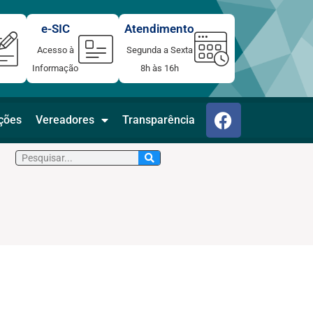
e-SIC
Atendimento
Acesso à
Segunda a Sexta
Informação
8h às 16h
F
ações
Vereadores
Transparência
a
c
Pesquisar
e
b
o
o
k