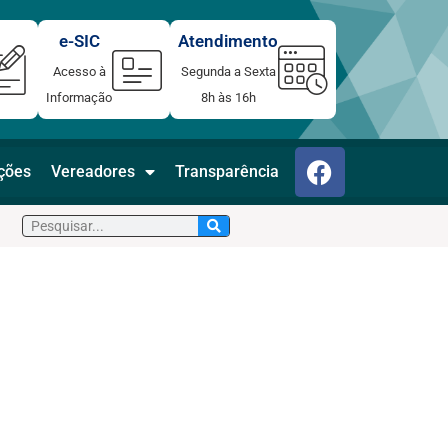
e-SIC
Atendimento
Acesso à
Segunda a Sexta
Informação
8h às 16h
F
ações
Vereadores
Transparência
a
c
Pesquisar
e
b
o
o
k